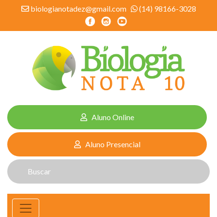
biologianotadez@gmail.com
(14) 98166-3028
Aluno Online
Aluno Presencial